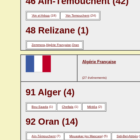
46 Aïn-Témouchent (42)
'Ain el Arbaa
(18)
'Ain Temouchent
(24)
48 Relizane (1)
Zemmora,Algérie Française,Oran
Algérie Française
(27 événements)
91 Alger (4)
Bou-Saada
(1)
Chellala
(1)
Médéa
(2)
92 Oran (14)
Aïn-Témouchent
(7)
Mouaskar (ex Mascara)
(5)
Sidi-Bel-Abbès
(