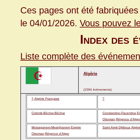
Ces pages ont été fabriquées 
le 04/01/2026.
Vous pouvez le
Index des 
Liste complète des événement
Algérie
(1594 événements)
?,Algérie Française
?
Colomb-Béchar-Béchar
Constantine-Qacentina,E
Ottoman,Régence d’Alger
Mostaganem-Mestghanem,Empire
Saint Aimé-Djidioua,Algér
Ottoman,Régence d’Alger