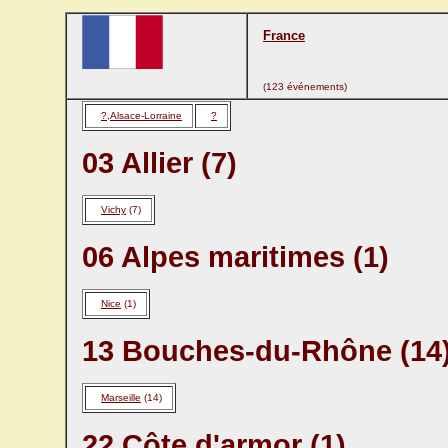
France
(123 événements)
?,Alsace-Lorraine
?
03 Allier (7)
Vichy
(7)
06 Alpes maritimes (1)
Nice
(1)
13 Bouches-du-Rhône (14
Marseille
(14)
22 Côte d'armor (1)