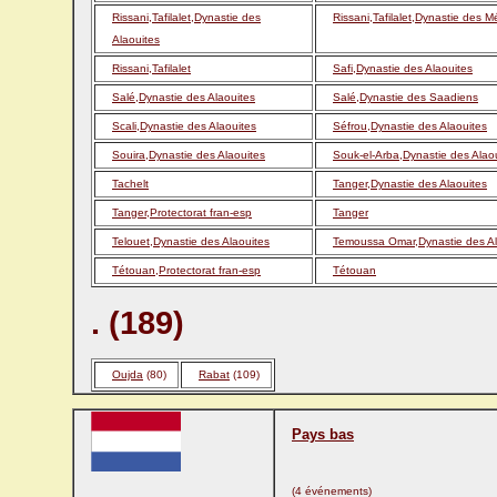
Rissani,Tafilalet,Dynastie des
Rissani,Tafilalet,Dynastie des M
Alaouites
Rissani,Tafilalet
Safi,Dynastie des Alaouites
Salé,Dynastie des Alaouites
Salé,Dynastie des Saadiens
Scali,Dynastie des Alaouites
Séfrou,Dynastie des Alaouites
Souira,Dynastie des Alaouites
Souk-el-Arba,Dynastie des Alao
Tachelt
Tanger,Dynastie des Alaouites
Tanger,Protectorat fran-esp
Tanger
Telouet,Dynastie des Alaouites
Temoussa Omar,Dynastie des Al
Tétouan,Protectorat fran-esp
Tétouan
. (189)
Oujda
(80)
Rabat
(109)
Pays bas
(4 événements)