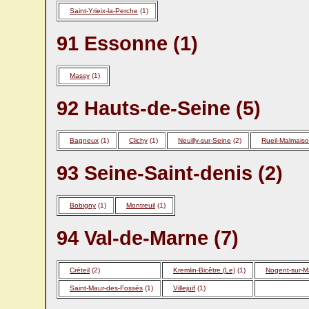
Saint-Yrieix-la-Perche
(1)
91 Essonne (1)
Massy
(1)
92 Hauts-de-Seine (5)
Bagneux
(1)
Clichy
(1)
Neuilly-sur-Seine
(2)
Rueil-Malmais
93 Seine-Saint-denis (2)
Bobigny
(1)
Montreuil
(1)
94 Val-de-Marne (7)
Créteil
(2)
Kremlin-Bicêtre (Le)
(1)
Nogent-sur-M
Saint-Maur-des-Fossés
(1)
Villejuif
(1)