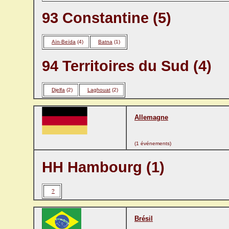
93 Constantine (5)
Aïn-Beïda
(4)
Batna
(1)
94 Territoires du Sud (4)
Djelfa
(2)
Laghouat
(2)
Allemagne
(1 événements)
HH Hambourg (1)
?
Brésil