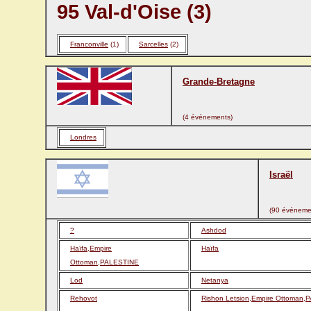
95 Val-d'Oise (3)
Franconville
(1)
Sarcelles
(2)
Grande-Bretagne
(4 événements)
Londres
Israël
(90 événeme
?
Ashdod
Haïfa,Empire
Haïfa
Ottoman,PALESTINE
Lod
Netanya
Rehovot
Rishon Letsion,Empire Ottoman