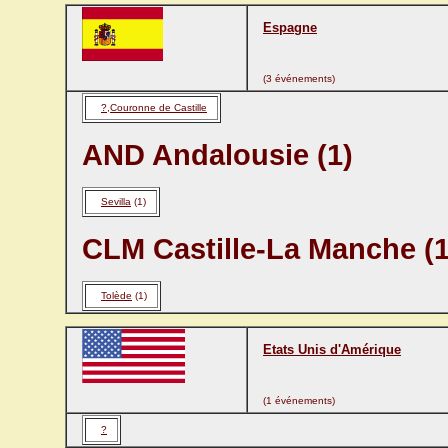
Espagne
(3 événements)
?,Couronne de Castille
AND Andalousie (1)
Sevilla
(1)
CLM Castille-La Manche (1
Tolède
(1)
Etats Unis d'Amérique
(1 événements)
?