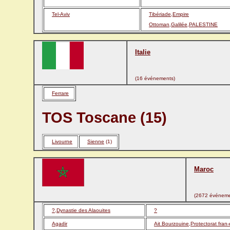
Tel-Aviv
Tibériade,Empire
Ottoman,Galilée,PALESTINE
Italie
(16 événements)
Ferrare
TOS Toscane (15)
Livourne
Sienne
(1)
Maroc
(2672 événeme
?,Dynastie des Alaouites
?
Agadir
Ait Bourzouine,Protectorat fran