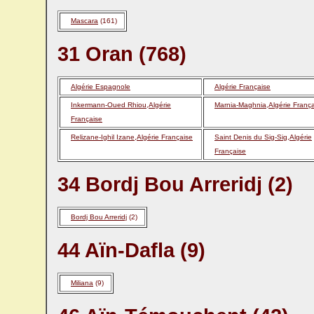
Mascara
(161)
31 Oran (768)
Algérie Espagnole
Algérie Française
Inkermann-Oued Rhiou,Algérie
Marnia-Maghnia,Algérie Franç
Française
Relizane-Ighil Izane,Algérie Française
Saint Denis du Sig-Sig,Algérie
Française
34 Bordj Bou Arreridj (2)
Bordj Bou Arreridj
(2)
44 Aïn-Dafla (9)
Miliana
(9)