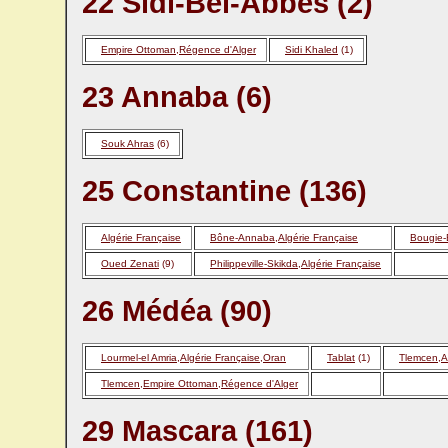
22 Sidi-Bel-Abbès (2)
Empire Ottoman,Régence d'Alger
Sidi Khaled
(1)
23 Annaba (6)
Souk Ahras
(6)
25 Constantine (136)
Algérie Française
Bône-Annaba,Algérie Française
Bougie-
Oued Zenati
(9)
Philippeville-Skikda,Algérie Française
26 Médéa (90)
Lourmel-el Amria,Algérie Française,Oran
Tablat
(1)
Tlemcen,A
Tlemcen,Empire Ottoman,Régence d'Alger
29 Mascara (161)