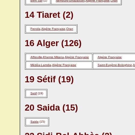
Beni Saf
(1)
Nemours-Ghazaouet,Algérie Française,Oran
14 Tiaret (2)
Frenda,Algérie Française,Oran
16 Alger (126)
Affreville-Khemis Miliana,Algérie Française
Algérie Française
Médéa-Lamdia,Algérie Française
Saint-Eugène-Bologhine,Al
19 Sétif (19)
Setif
(19)
20 Saida (15)
Saida
(15)