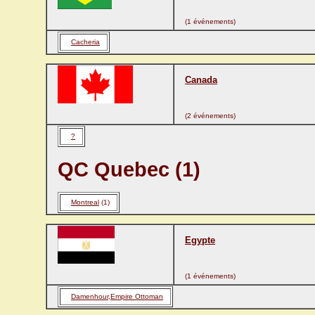
(1 événements)
Cacheria
Canada
(2 événements)
?
QC Quebec (1)
Montreal
(1)
Egypte
(1 événements)
Damenhour,Empire Ottoman