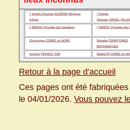
?,Empire Ottoman,ALGÉRIE,Régence
?,Empire
d’Alger
Ottoman,ISRAËL,PALE
?,MAROC,Dynastie des Saadiens
?,MAROC,Dynastie des 
Chongchon,CORÉE du NORD
Gibraltar,TERRITOIRES
BRITANNIQUES
Guyane,FRANCE TOM
Nadae-Ri,CORÉE du N
Retour à la page d'accueil
Ces pages ont été fabriquées 
le 04/01/2026.
Vous pouvez le