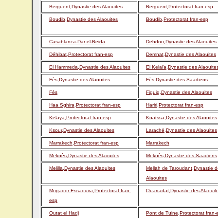
Berguent,Dynastie des Alaouites
Berguent,Protectorat fran-esp
Boudib,Dynastie des Alaouites
Boudib,Protectorat fran-esp
Casablanca-Dar el-Beida
Debdou,Dynastie des Alaouites
Déhibat,Protectorat fran-esp
Demnat,Dynastie des Alaouites
El Hammeda,Dynastie des Alaouites
El Kelaïa,Dynastie des Alaouite
Fès,Dynastie des Alaouites
Fès,Dynastie des Saadiens
Fès
Figuig,Dynastie des Alaouites
Haa Sghira,Protectorat fran-esp
Hariri,Protectorat fran-esp
Kelaya,Protectorat fran-esp
Knatssa,Dynastie des Alaouites
Ksour,Dynastie des Alaouites
Laraché,Dynastie des Alaouites
Marrakech,Protectorat fran-esp
Marrakech
Meknès,Dynastie des Alaouites
Meknès,Dynastie des Saadiens
Melilla,Dynastie des Alaouites
Mellah de Taroudant,Dynastie 
Alaouites
Mogador-Essaouira,Protectorat fran-
Ouarradat,Dynastie des Alaouit
esp
Outat el Hadj
Pont de Tuine,Protectorat fran-