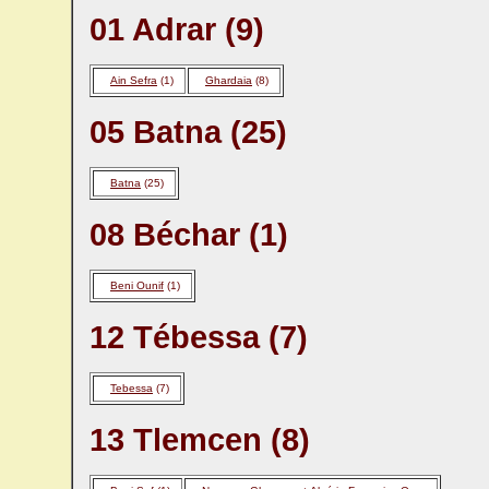
01 Adrar (9)
Ain Sefra
(1)
Ghardaia
(8)
05 Batna (25)
Batna
(25)
08 Béchar (1)
Beni Ounif
(1)
12 Tébessa (7)
Tebessa
(7)
13 Tlemcen (8)