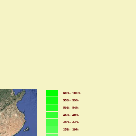
60% - 100%
55% - 59%
50% - 54%
45% - 49%
40% - 44%
35% - 39%