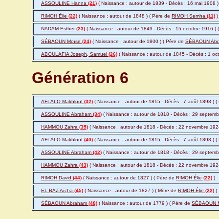
ASSOULINE Hanna
(21)
( Naissance : autour de 1839 - Décès : 16 mai 1908 )
RIMOH Élie
(22)
( Naissance : autour de 1848 ) ( Père de
RIMOH Semha
(11)
)
NADAM Esther
(23)
( Naissance : autour de 1849 - Décès : 15 octobre 1916 )
SÉBAOUN Moïse
(24)
( Naissance : autour de 1800 ) ( Père de
SÉBAOUN Ab
ABOULAFIA Joseph, Samuel
(26)
( Naissance : autour de 1845 - Décès : 1 oc
Génération 6
AFLALO Makhlouf
(32)
( Naissance : autour de 1815 - Décès : 7 août 1893 ) (
ASSOULINE Abraham
(34)
( Naissance : autour de 1818 - Décès : 29 septemb
HAMMOU Zahra
(35)
( Naissance : autour de 1818 - Décès : 22 novembre 192
AFLALO Makhlouf
(40)
( Naissance : autour de 1815 - Décès : 7 août 1893 ) (
ASSOULINE Abraham
(42)
( Naissance : autour de 1818 - Décès : 29 septemb
HAMMOU Zahra
(43)
( Naissance : autour de 1818 - Décès : 22 novembre 192
RIMOH David
(44)
( Naissance : autour de 1827 ) ( Père de
RIMOH Élie
(22)
)
EL BAZ Aïcha
(45)
( Naissance : autour de 1827 ) ( Mère de
RIMOH Élie
(22)
)
SÉBAOUN Abraham
(48)
( Naissance : autour de 1779 ) ( Père de
SÉBAOUN 