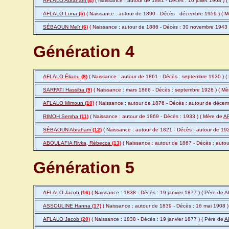
AFLALO Abraham
(4)
( Naissance : autour de 1881 - Décès : 10 juillet 1968 ) 
AFLALO Luna
(5)
( Naissance : autour de 1890 - Décès : décembre 1959 ) ( 
SÉBAOUN Meïr
(6)
( Naissance : autour de 1886 - Décès : 30 novembre 1943 
Génération 4
AFLALO Éliaou
(8)
( Naissance : autour de 1861 - Décès : septembre 1930 ) (
SARFATI Hassiba
(9)
( Naissance : mars 1866 - Décès : septembre 1928 ) ( M
AFLALO Mimoun
(10)
( Naissance : autour de 1876 - Décès : autour de décem
RIMOH Semha
(11)
( Naissance : autour de 1869 - Décès : 1933 ) ( Mère de
A
SÉBAOUN Abraham
(12)
( Naissance : autour de 1821 - Décès : autour de 19
ABOULAFIA Rivka, Rébecca
(13)
( Naissance : autour de 1867 - Décès : auto
Génération 5
AFLALO Jacob
(16)
( Naissance : 1838 - Décès : 19 janvier 1877 ) ( Père de
A
ASSOULINE Hanna
(17)
( Naissance : autour de 1839 - Décès : 16 mai 1908 )
AFLALO Jacob
(20)
( Naissance : 1838 - Décès : 19 janvier 1877 ) ( Père de
A